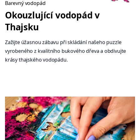
Barevný vodopád
Okouzlující vodopád v
Thajsku
Zažijte úžasnou zábavu při skládání našeho puzzle
vyrobeného z kvalitního bukového dřeva a obdivujte
krásy thajského vodopádu.
bb