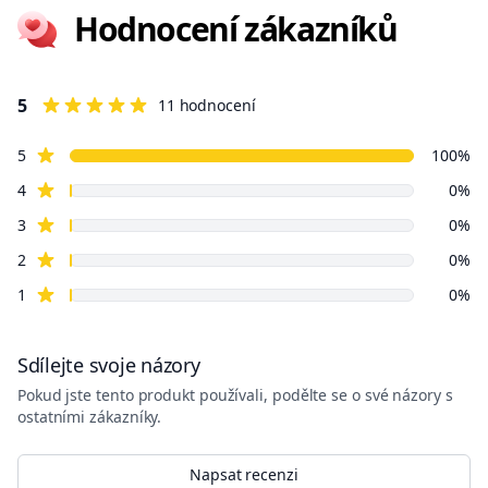
Hodnocení zákazníků
5
11 hodnocení
5 out of 5 stars
5 z 5 hvězdiček
hvězdné recenze
Review data
5
100%
hvězdné recenze
4
0%
hvězdné recenze
3
0%
hvězdné recenze
2
0%
hvězdné recenze
1
0%
Sdílejte svoje názory
Pokud jste tento produkt používali, podělte se o své názory s
ostatními zákazníky.
Napsat recenzi