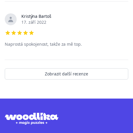
Kristýna Bartoš
17. září 2022
5 out of 5 stars
Naprostá spokojenost, takže za mě top.
Zobrazit další recenze
Footer