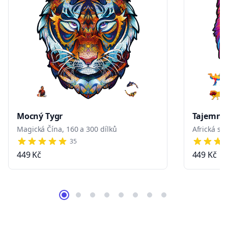
Mocný Tygr
Tajemný 
Magická Čína, 160 a 300 dílků
Africká sa
35
5 out of 5 stars
4 out of 
449 Kč
449 Kč