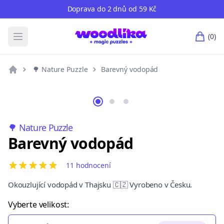
Doprava do 2 dnů od 59 Kč
(0)
Otevřete hlavní nabídku
po
🌳 Nature Puzzle
Barevný vodopád
🌳 Nature Puzzle
Barevný vodopád
11 hodnocení
5 out of 5 stars
Okouzlující vodopád v Thajsku 🇨🇿 Vyrobeno v Česku.
Vyberte velikost: