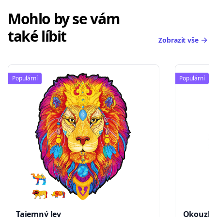
Mohlo by se vám
také líbit
Zobrazit vše
Populární
Populární
Tajemný lev
Okouzluj