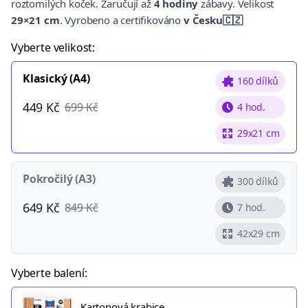
roztomilých koček. Zaručují až
4 hodiny
zábavy. Velikost
29×21 cm
. Vyrobeno a certifikováno
v Česku🇨🇿
Vyberte velikost:
Klasický (A4)
160 dílků
449 Kč
699 Kč
4 hod.
29x21 cm
Pokročilý (A3)
300 dílků
649 Kč
849 Kč
7 hod.
42x29 cm
Vyberte balení:
Kartonová krabice