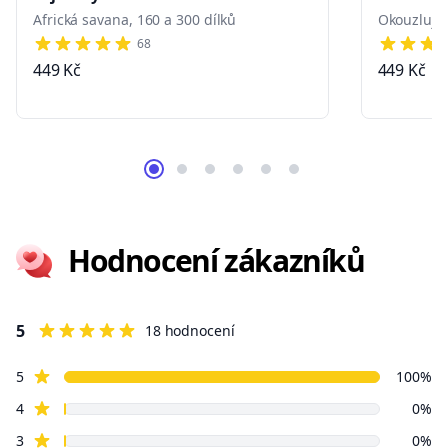
Africká savana, 160 a 300 dílků
Okouzlující
68
4 out of 5 stars
4 out of 
449 Kč
449 Kč
Hodnocení zákazníků
5
18 hodnocení
5 out of 5 stars
5 z 5 hvězdiček
hvězdné recenze
Review data
5
100%
hvězdné recenze
4
0%
hvězdné recenze
3
0%