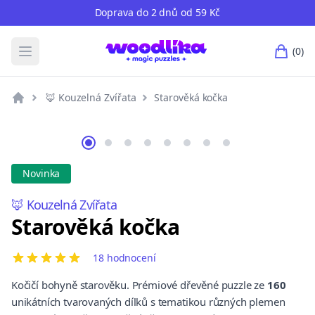
Doprava do 2 dnů od 59 Kč
(0)
Otevřete hlavní nabídku
po
🦊 Kouzelná Zvířata
Starověká kočka
Novinka
🦊 Kouzelná Zvířata
Starověká kočka
18 hodnocení
5 out of 5 stars
Kočičí bohyně starověku. Prémiové dřevěné puzzle ze
160
unikátních tvarovaných dílků s tematikou různých plemen