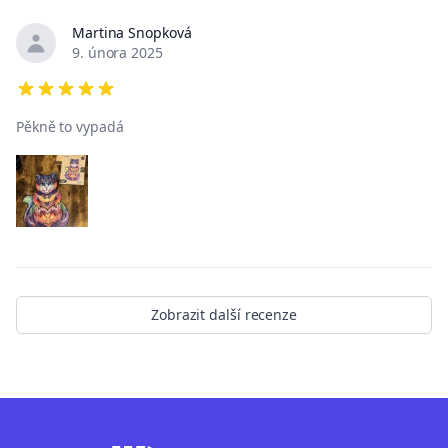
Martina Snopková
9. února 2025
5 out of 5 stars
Pěkně to vypadá
Zobrazit další recenze
Footer