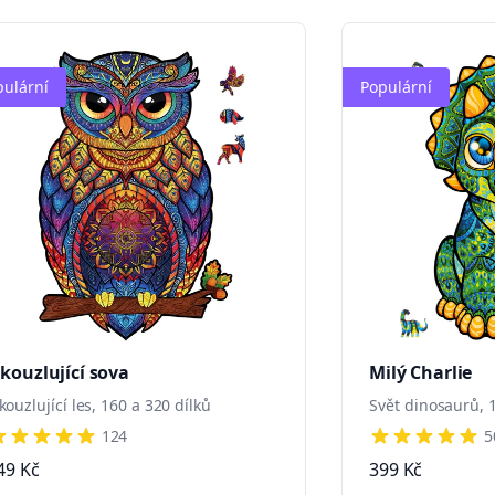
pulární
Populární
kouzlující sova
Milý Charlie
kouzlující les, 160 a 320 dílků
Svět dinosaurů, 1
124
5
 out of 5 stars
4 out of 5 star
49 Kč
399 Kč