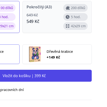
Pokročilý (A3)
100 dílků
200 dílků
649 Kč
3 hod.
5 hod.
549 Kč
29x21 cm
42x29 cm
ice
Dřevěná krabice
+149 Kč
Vložit do košíku | 399 Kč
 pracovních dní