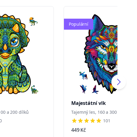
Populární
Majestátní vlk
00 a 200 dílků
Tajemný les, 160 a 300 dílků
0
101
s
4 out of 5 stars
449 Kč