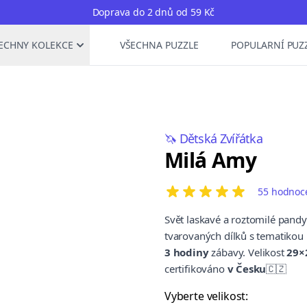
Doprava do 2 dnů od 59 Kč
ECHNY KOLEKCE
VŠECHNA PUZZLE
POPULARNÍ PUZ
🦄 Dětská Zvířátka
Milá Amy
55 hodnoc
4 out of 5 stars
Svět laskavé a roztomilé pand
tvarovaných dílků s tematikou
3
hodiny
zábavy. Velikost
29×
certifikováno
v Česku
🇨🇿
Vyberte velikost: