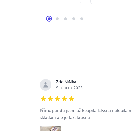
Zde NiNka
Nedávné recenze
9. února 2025
5 out of 5 stars
Přímo pandu jsem už koupila kdysi a nalepila n
skládání ale je fakt krásná