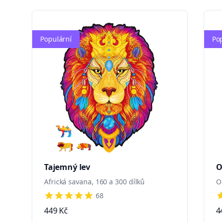
Populární
Po
Tajemný lev
O
Africká savana, 160 a 300 dílků
O
68
4 out of 5 stars
4
449 Kč
4