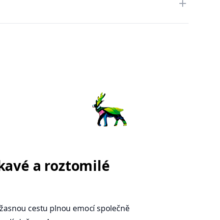
kavé a roztomilé
úžasnou cestu plnou emocí společně