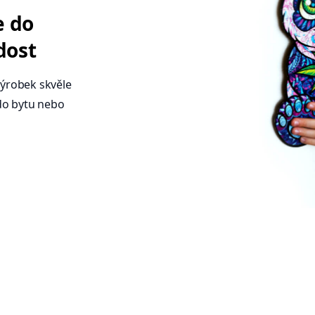
e do
dost
ýrobek skvěle
do bytu nebo