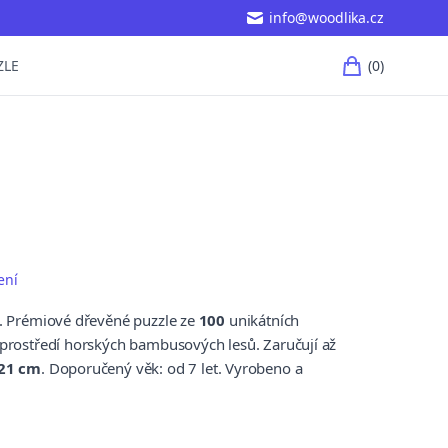
info@woodlika.cz
(0)
ZLE
položky 
ení
y. Prémiové dřevěné puzzle ze
100
unikátních
 prostředí horských bambusových lesů. Zaručují až
21 cm
. Doporučený věk: od 7 let. Vyrobeno a