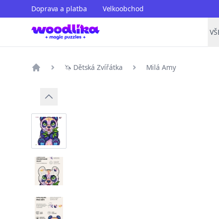
Doprava a platba
Velkoobchod
VŠ
🦄 Dětská Zvířátka
Milá Amy