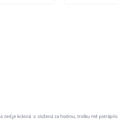
a zeď,je krásná ☺️ složená za hodinu, trošku mě potrápilo