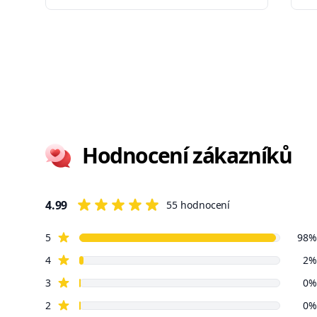
Hodnocení zákazníků
4.99
55 hodnocení
4 out of 5 stars
4 z 5 hvězdiček
hvězdné recenze
Review data
5
98%
hvězdné recenze
4
2%
hvězdné recenze
3
0%
hvězdné recenze
2
0%