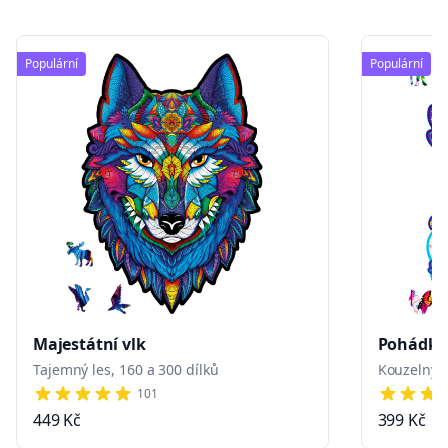
Populární
Populární
Majestátní vlk
Pohádko
Tajemný les, 160 a 300 dílků
Kouzelný s
101
4 out of 5 stars
5 out of 
449 Kč
399 Kč