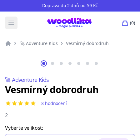
Doprava do 2 dnů od 59 Kč
(0)
Otevřete hlavní nabídku
po
🚀 Adventure Kids
Vesmírný dobrodruh
🚀 Adventure Kids
Vesmírný dobrodruh
8 hodnocení
5 out of 5 stars
2
Vyberte velikost: