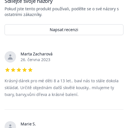
Sdílejte svoje názory
Pokud jste tento produkt používali, podělte se o své názory s
ostatními zákazníky.
Napsat recenzi
Marta Zacharová
Nedávné recenze
26. června 2023
5 out of 5 stars
Krásný dárek pro mé děti 8 a 13 let.. baví nás to stále dokola
skládat. Určitě objednám další skvělé kousky.. milujeme ty
tvary, barvy,vůni dřeva a krásné balení.
Marie S.