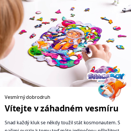
Vesmírný dobrodruh
Vítejte v záhadném vesmíru
Snad každý kluk se někdy toužil stát kosmonautem. S
našimi puzzle k tomu teď máte jedinečnou příležitost.