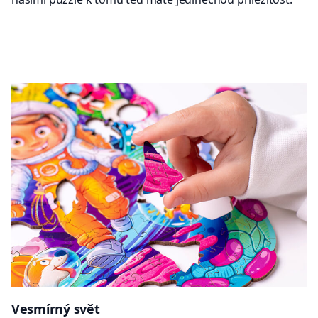
a
Vesmírný svět