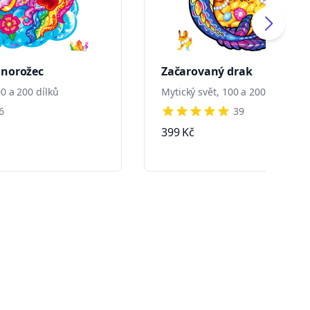
dnorožec
Začarovaný drak
0 a 200 dílků
Mytický svět, 100 a 200 dílků
6
39
s
5 out of 5 stars
399 Kč