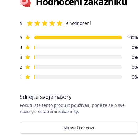
Hodnocení zákazníků
5
9 hodnocení
5 out of 5 stars
5 z 5 hvězdiček
hvězdné recenze
Review data
5
100%
hvězdné recenze
4
0%
hvězdné recenze
3
0%
hvězdné recenze
2
0%
hvězdné recenze
1
0%
Sdílejte svoje názory
Pokud jste tento produkt používali, podělte se o své
názory s ostatními zákazníky.
Napsat recenzi