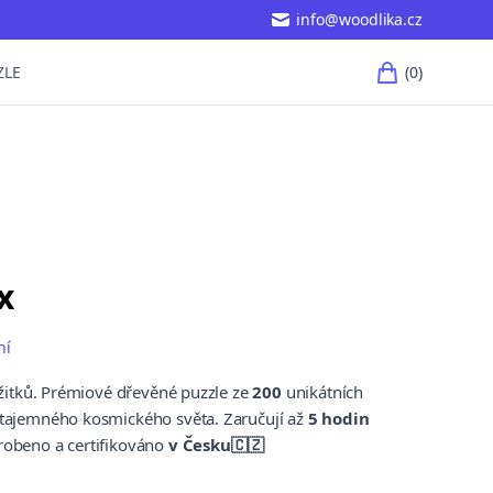
info@woodlika.cz
(0)
ZLE
položky 
x
ní
zážitků. Prémiové dřevěné puzzle ze
200
unikátních
 tajemného kosmického světa. Zaručují až
5 hodin
yrobeno a certifikováno
v Česku🇨🇿