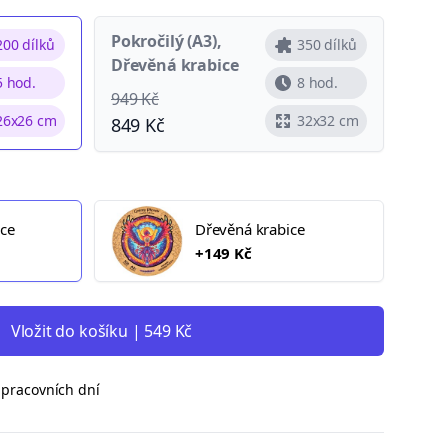
Pokročilý (A3),
200 dílků
350 dílků
Dřevěná krabice
5 hod.
8 hod.
949 Kč
26x26 cm
32x32 cm
849 Kč
ice
Dřevěná krabice
+149 Kč
Vložit do košíku | 549 Kč
 pracovních dní