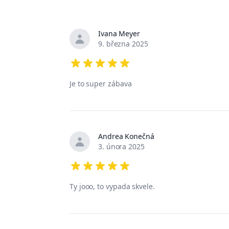
Ivana Meyer
Nedávné recenze
9. března 2025
5 out of 5 stars
Je to super zábava
Andrea Konečná
3. února 2025
5 out of 5 stars
Ty jooo, to vypada skvele.