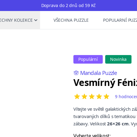
Doprava do 2 dnů od 59 Kč
ECHNY KOLEKCE
VŠECHNA PUZZLE
POPULARNÍ PUZ
Populární
Novinka
🪬 Mandala Puzzle
Vesmírný Féni
9 hodnoce
5 out of 5 stars
Vítejte ve světě galaktických 
tvarovaných dílků s tematikou
zábavy. Velikost
26×26 cm
. V
Vyberte velikost: