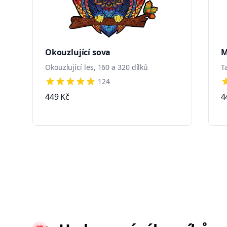
Okouzlující sova
M
Okouzlující les, 160 a 320 dílků
T
124
4 out of 5 stars
4
449 Kč
4