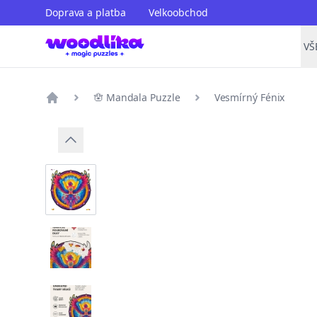
Doprava a platba
Velkoobchod
VŠ
🪬 Mandala Puzzle
Vesmírný Fénix