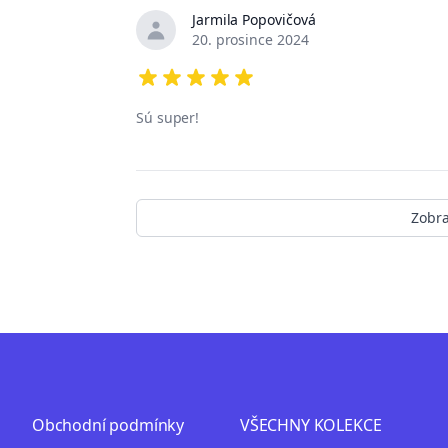
Jarmila Popovičová
20. prosince 2024
5 out of 5 stars
Sú super!
Zobra
Obchodní podmínky
VŠECHNY KOLEKCE