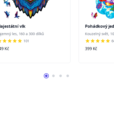
ajestátní vlk
Pohádkový je
ajemný les, 160 a 300 dílků
Kouzelný svět, 10
101
6
 out of 5 stars
5 out of 5 star
49 Kč
399 Kč